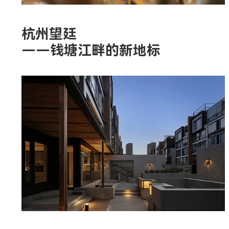
杭州望廷
——钱塘江畔的新地标