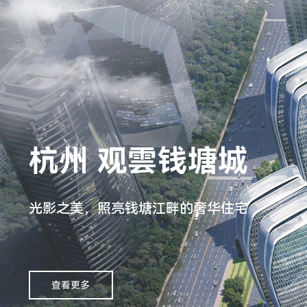
杭州 观雲钱塘城
光影之美，照亮钱塘江畔的奢华住宅
查看更多