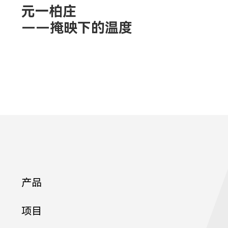
元一柏庄
——掩映下的温度
产品
项目