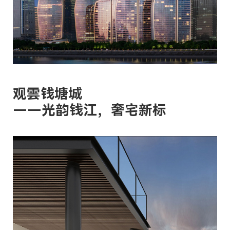
观雲钱塘城
——光韵钱江，奢宅新标