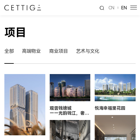
CN
EN
项目
全部
高端物业
商业项目
艺术与文化
观雲钱塘城
悦海幸福里花园
——光韵钱江，奢宅
新标