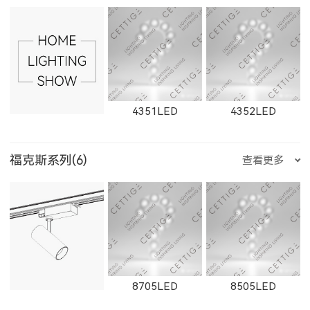
8905LED
89015LED
8902LED
81152LED
4351LED
4352LED
8961LED
81251LED
81801LED
福克斯系列(6)
查看更多
4353LED
8352LED
8351LED
8705LED
8505LED