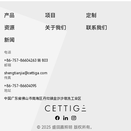
产品
项目
定制
8502LED
8353LED
8608
资源
关于我们
联系我们
新闻
8354LED
8952LED
8702LED
电话
+86-757-86604263 转 803
邮箱
8607
8606
8605
shengtianjia@cettiga.com
传真
+86-757-86604095
地址
8503LED
中国广东省佛山市南海区丹灶镇金沙沙墩冼工业区
8604
8603
8602
© 2025 盛田嘉照明 版权所有。