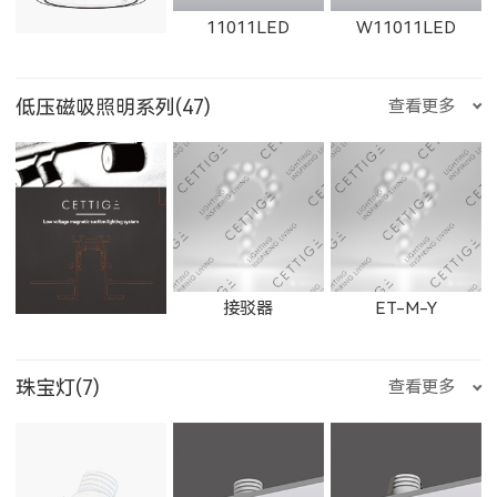
11011LED
W11011LED
2906LED
89013LED
59013LED
天蝎座
射手座
摩羯座
低压磁吸照明系列(47)
查看更多
21152LED
81151LED
81152LED
1863LED
1864LED
11163LED
11014LED
W11014LED
11012LED
29013LED
8901LED
5901LED
水瓶座
双鱼座
石膏检修口
接驳器
ET-M-Y
BC083WLED
BC083NLED
BS112WLED
11164LED
1606LED
W1606LED
珠宝灯(7)
查看更多
W11012LED
11015LED
W11015LED
2901LED
8905LED
5905LED