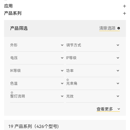
应用
产品系列
产品筛选
清除选项
外形
调节方式
电压
IP等级
IK等级
功率
色温
光束角
整灯流明
光效
查看更多
19 产品系列（426个型号)