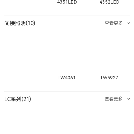
4351LED
4352LED
W1873LED
1873LED
550500LED
250200LED
250300LED
间接照明(10)
查看更多
E352LED
E501LED
E357LED
11153LED
11506LED
12102LED
W2812LED
2812LED
W2813LED
4353LED
8352LED
8351LED
250500LED
LW4061
LW5927
E359LED
E504LED
E358LED
2813LED
W2911LED
2911LED
LC系列(21)
查看更多
8502LED
8353LED
8608
TJDD2833
TJDD2842
RXDD0612S