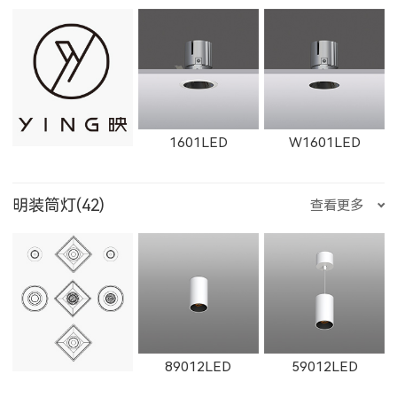
W12111LED
1782LED
11181LED
1351LED
1352LED
1231LED-3
W1763LED
W1614LED
W1764LED
1601LED
W1601LED
12181LED
81352LED
82072LED
明装筒灯(42)
查看更多
1231LED-5
1351LED-3
1351LED-5
W1615LED-1
W1765LED-1
W1615LED-2
1602LED
W1602LED
1861LED
51352LED
52072LED
89012LED
59012LED
1231LED-12
1231LED-24
白羊座