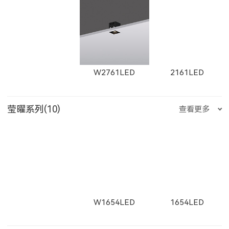
11365LED
W11365LED
1931LED
2902LED
8961LED
81251LED
X1301LED
X1302LED
X1303LED
ET-M
E223LED
E221LED
W2761LED
2161LED
W2923LED
21301LED
W21301LED
1932LED
1934LED
1935LED
莹曜系列(10)
查看更多
81801LED
525200LED
525300LED
X1304LED
E225LED
E226LED
E227LED
W2762LED
2162LED
W2763LED
21302LED
W21302LED
21303LED
11171LED
11172LED
W1654LED
1654LED
525500LED
535200LED
535300LED