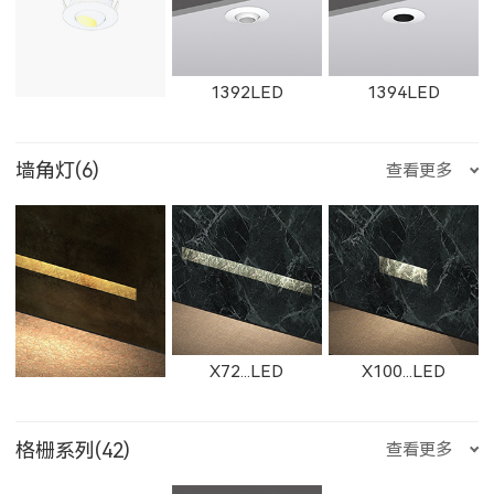
ET-M-R
ET-M-Q
ET-M-P
BS112NLED
1867LED
W1867LED
11165LED-S
1392LED
1394LED
11361LED
W11361LED
11364LED
2905LED
89015LED
59015LED
墙角灯(6)
查看更多
ET-M-O
ET-M-J
ET-M-H
W11165LED-S
2921LED
W2921LED
1401LED
C281LED
C282LED
W11364LED
11362LED
W11362LED
29015LED
8902LED
5902LED
X72...LED
X100...LED
ET-M-D
ET-M-C
ET-M-AR
格栅系列(42)
查看更多
2922LED
W2922LED
2923LED
C201LED
1621LED