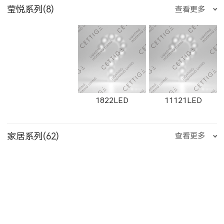
E3510LED
E356LED
E222LED
莹悦系列(8)
查看更多
2163LED
W2661LED
2261LED
W21303LED
1861F
1862F
W1655LED
1655LED
W1871LED
535500LED
235200LED
235300LED
E204LED
E201LED
E202LED
1822LED
11121LED
W2662LED
2262LED
W2663LED
1863F
1864F
家居系列(62)
查看更多
1871LED
W1872LED
1872LED
235500LED
550200LED
550300LED
E205LED
E351LED
E3514LED
11431LED
12101LED
1904LED
2263LED
W2811LED
2811LED