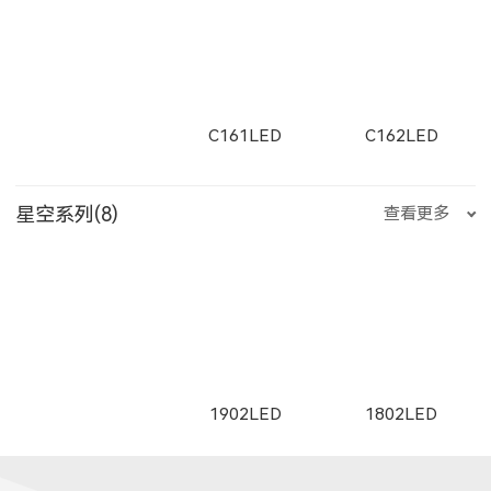
2505LED
2602
2352LED
8354LED
2705LED
2506LED
E25500LED
E35200LED
E35300LED
C161LED
C162LED
2163
W2661
2261
11132LED
12092LED
13052LED
2353LED
2351LED
8701LED
星空系列(8)
查看更多
2357LED
3708LED
3506LED
E35500LED
E355LED
E503LED
C1501LED
C3001LED
C1502LED
W2662
2262
W2663
1653LED
11133LED
12093LED
8601LED
8501LED
8608LED
1902LED
1802LED
3709LED
3507LED
8952LED