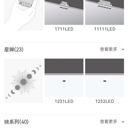
1612LED
W1612LED
1761LED
1711LED
11111LED
星眸(23)
查看更多
W1761LED
1762LED
W1762LED
12111LED
W1711LED
W11111LED
1231LED
1232LED
1613LED
W1613LED
1763LED
映系列(40)
查看更多