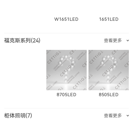
E751LED
E1001LED
E701LED
W2912LED
2912LED
W2913LED
W1651LED
1651LED
8607
8606
8605
福克斯系列(24)
查看更多
RXDD1010S
RXDD1010T
LBDD28120
E752LED
E753LED
E1002LED
2913LED
W2761
2161
W11131LED
11131LED
W12091LED
8604
8603
8602
8705LED
8505LED
TGDD28120
JCDD28120
E1003LED
E25200LED
E25300LED
柜体照明(7)
查看更多
W2762
2162
W2763
12091LED
W13051LED
13051LED