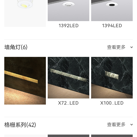
ET-M-R
ET-M-Q
ET-M-P
BS112NLED
1867LED
W1867LED
11165LED-S
1392LED
1394LED
11361LED
W11361LED
11364LED
2905LED
89015LED
59015LED
墙角灯(6)
查看更多
ET-M-O
ET-M-J
ET-M-H
W11165LED-S
2921LED
W2921LED
1401LED
C281LED
C282LED
W11364LED
11362LED
W11362LED
29015LED
8902LED
5902LED
X72...LED
X100...LED
ET-M-D
ET-M-C
ET-M-AR
格栅系列(42)
查看更多
2922LED
W2922LED
2923LED
C201LED
1621LED