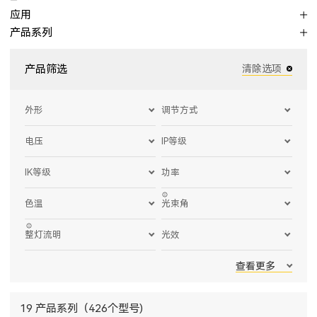
应用
产品系列
产品筛选
清除选项
外形
调节方式
电压
IP等级
IK等级
功率
色温
光束角
整灯流明
光效
查看更多
19 产品系列（426个型号)