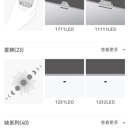
1612LED
W1612LED
1761LED
1711LED
11111LED
星眸(23)
查看更多
W1761LED
1762LED
W1762LED
12111LED
W1711LED
W11111LED
1231LED
1232LED
1613LED
W1613LED
1763LED
映系列(40)
查看更多