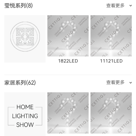
E3510LED
E356LED
E222LED
莹悦系列(8)
查看更多
2163LED
W2661LED
2261LED
W21303LED
1861F
1862F
W1655LED
1655LED
W1871LED
535500LED
235200LED
235300LED
E204LED
E201LED
E202LED
1822LED
11121LED
W2662LED
2262LED
W2663LED
1863F
1864F
家居系列(62)
查看更多
1871LED
W1872LED
1872LED
235500LED
550200LED
550300LED
E205LED
E351LED
E3514LED
11431LED
12101LED
1904LED
2263LED
W2811LED
2811LED