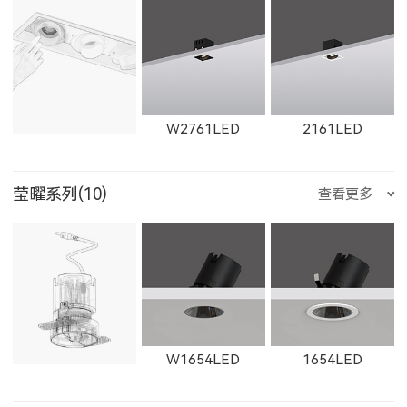
11365LED
W11365LED
1931LED
2902LED
8961LED
81251LED
X1301LED
X1302LED
X1303LED
ET-M
E223LED
E221LED
W2761LED
2161LED
W2923LED
21301LED
W21301LED
1932LED
1934LED
1935LED
莹曜系列(10)
查看更多
81801LED
525200LED
525300LED
X1304LED
E225LED
E226LED
E227LED
W2762LED
2162LED
W2763LED
21302LED
W21302LED
21303LED
11171LED
11172LED
W1654LED
1654LED
525500LED
535200LED
535300LED