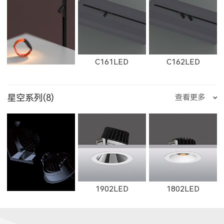
2505LED
2602
2352LED
8354LED
2705LED
2506LED
E25500LED
E35200LED
E35300LED
C161LED
C162LED
2163
W2661
2261
11132LED
12092LED
13052LED
2353LED
2351LED
8701LED
星空系列(8)
查看更多
2357LED
3708LED
3506LED
E35500LED
E355LED
E503LED
C1501LED
C3001LED
C1502LED
W2662
2262
W2663
1653LED
11133LED
12093LED
8601LED
8501LED
8608LED
1902LED
1802LED
3709LED
3507LED
8952LED