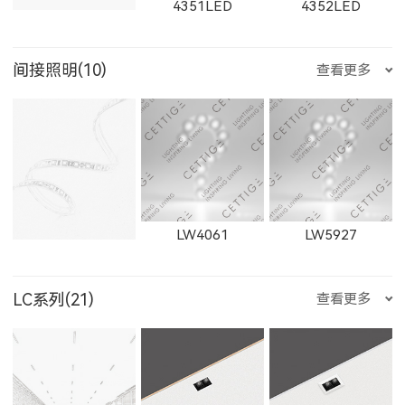
4351LED
4352LED
W1873LED
1873LED
550500LED
250200LED
250300LED
间接照明(10)
查看更多
E352LED
E501LED
E357LED
11153LED
11506LED
12102LED
W2812LED
2812LED
W2813LED
4353LED
8352LED
8351LED
250500LED
LW4061
LW5927
E359LED
E504LED
E358LED
2813LED
W2911LED
2911LED
LC系列(21)
查看更多
8502LED
8353LED
8608
TJDD2833
TJDD2842
RXDD0612S