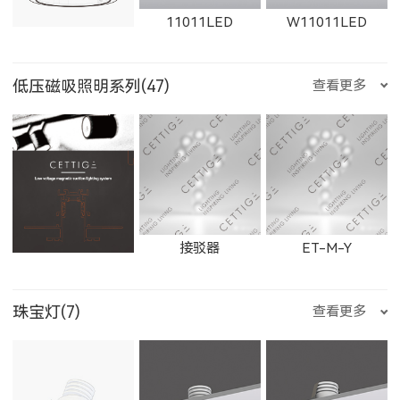
11011LED
W11011LED
2906LED
89013LED
59013LED
天蝎座
射手座
摩羯座
低压磁吸照明系列(47)
查看更多
21152LED
81151LED
81152LED
1863LED
1864LED
11163LED
11014LED
W11014LED
11012LED
29013LED
8901LED
5901LED
水瓶座
双鱼座
石膏检修口
接驳器
ET-M-Y
BC083WLED
BC083NLED
BS112WLED
11164LED
1606LED
W1606LED
珠宝灯(7)
查看更多
W11012LED
11015LED
W11015LED
2901LED
8905LED
5905LED