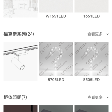
E751LED
E1001LED
E701LED
W2912LED
2912LED
W2913LED
W1651LED
1651LED
8607
8606
8605
福克斯系列(24)
查看更多
RXDD1010S
RXDD1010T
LBDD28120
E752LED
E753LED
E1002LED
2913LED
W2761
2161
W11131LED
11131LED
W12091LED
8604
8603
8602
8705LED
8505LED
TGDD28120
JCDD28120
E1003LED
E25200LED
E25300LED
柜体照明(7)
查看更多
W2762
2162
W2763
12091LED
W13051LED
13051LED