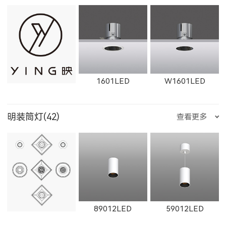
W12111LED
1782LED
11181LED
1351LED
1352LED
1231LED-3
W1763LED
W1614LED
W1764LED
1601LED
W1601LED
12181LED
81352LED
82072LED
明装筒灯(42)
查看更多
1231LED-5
1351LED-3
1351LED-5
W1615LED-1
W1765LED-1
W1615LED-2
1602LED
W1602LED
1861LED
51352LED
52072LED
89012LED
59012LED
1231LED-12
1231LED-24
白羊座