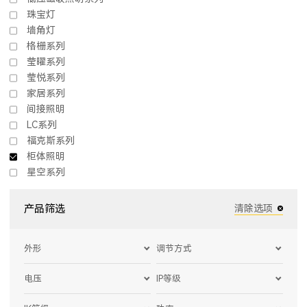
珠宝灯
墙角灯
格栅系列
莹曜系列
莹悦系列
家居系列
间接照明
LC系列
福克斯系列
柜体照明
星空系列
产品筛选
清除选项
外形
调节方式
电压
IP等级