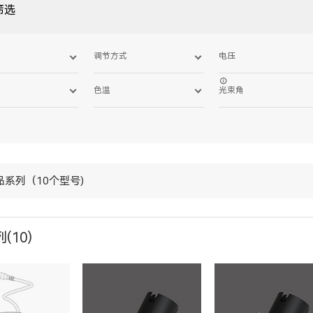
筛选
调节方式
电压
色温
光束角
品系列（10个型号)
(10)