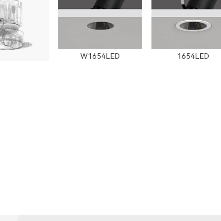
W1654LED
1654LED
871LED
1871LED
W1872LED