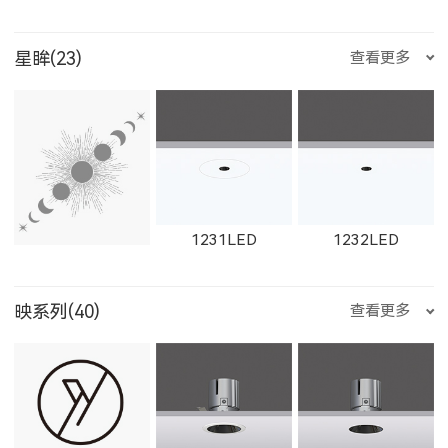
星眸(23)
查看更多
W1761LED
1762LED
W1762LED
12111LED
W1711LED
W11111LED
1231LED
1232LED
1613LED
W1613LED
1763LED
映系列(40)
查看更多
W12111LED
1782LED
11181LED
1351LED
1352LED
1231LED-3