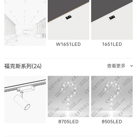
250500LED
W2912LED
2912LED
W2913LED
W1651LED
1651LED
E359LED
E504LED
E358LED
8607
8606
8605
福克斯系列(24)
查看更多
2913LED
W2761
2161
W11131LED
11131LED
W12091LED
E751LED
E1001LED
E701LED
8604
8603
8602
8705LED
8505LED