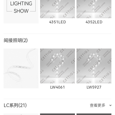
11431LED
12101LED
1904LED
535500LED
235200LED
235300LED
2263LED
W2811LED
2811LED
E204LED
E201LED
E202LED
4351LED
4352LED
W1873LED
1873LED
1863F
1864F
间接照明(2)
11153LED
11506LED
12102LED
235500LED
550200LED
550300LED
W2812LED
2812LED
W2813LED
E205LED
E351LED
E3514LED
4353LED
8352LED
8351LED
LW4061
LW5927
550500LED
250200LED
250300LED
2813LED
W2911LED
2911LED
LC系列(21)
查看更多
E352LED
E501LED
E357LED
8502LED
8353LED
8608