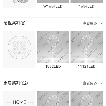
W1654LED
1654LED
W2923LED
21301LED
W21301LED
1932LED
1934LED
1935LED
莹悦系列(8)
查看更多
81801LED
525200LED
525300LED
2163LED
W2661LED
2261LED
E225LED
E226LED
E227LED
W1655LED
1655LED
W1871LED
21302LED
W21302LED
21303LED
11171LED
11172LED
1822LED
11121LED
525500LED
535200LED
535300LED
W2662LED
2262LED
W2663LED
E3510LED
E356LED
E222LED
家居系列(62)
查看更多
1871LED
W1872LED
1872LED
W21303LED
1861F
1862F