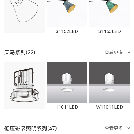
29012LED
89014LED
59014LED
金牛座
双子座
巨蟹座
W1617LED
W1767LED
S1152LED
S1153LED
11161LED-S
W11161LED-S
11162LED-S
天马系列(22)
查看更多
29014LED
8906LED
5906LED
狮子座
处女座
天秤座
S1151LED
21151LED
51151LED
W11162LED-S
1603LED
1604LED
11011LED
W11011LED
2906LED
89013LED
59013LED
天蝎座
射手座
摩羯座
低压磁吸照明系列(47)
查看更多