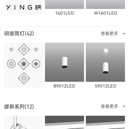
W1763LED
W1614LED
W1764LED
1601LED
W1601LED
12181LED
81352LED
82072LED
明装筒灯(42)
查看更多
1231LED-5
1351LED-3
1351LED-5
W1615LED-1
W1765LED-1
W1615LED-2
1602LED
W1602LED
1861LED
51352LED
52072LED
89012LED
59012LED
1231LED-12
1231LED-24
白羊座
W1765LED-2
W1616LED
W1766LED
缪斯系列(12)
查看更多
W1861LED
1862LED
W1862LED