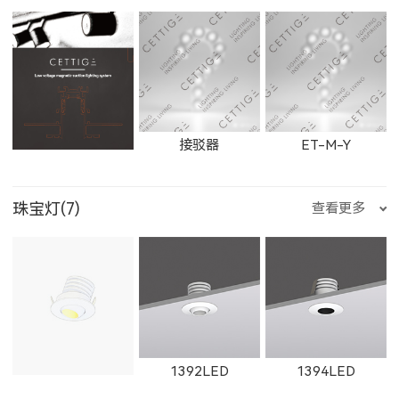
21152LED
81151LED
81152LED
1863LED
1864LED
11163LED
11014LED
W11014LED
11012LED
29013LED
8901LED
5901LED
水瓶座
双鱼座
石膏检修口
接驳器
ET-M-Y
BC083WLED
BC083NLED
BS112WLED
11164LED
1606LED
W1606LED
珠宝灯(7)
查看更多
W11012LED
11015LED
W11015LED
2901LED
8905LED
5905LED
ET-M-R
ET-M-Q
ET-M-P
BS112NLED
1867LED
W1867LED
11165LED-S
1392LED
1394LED