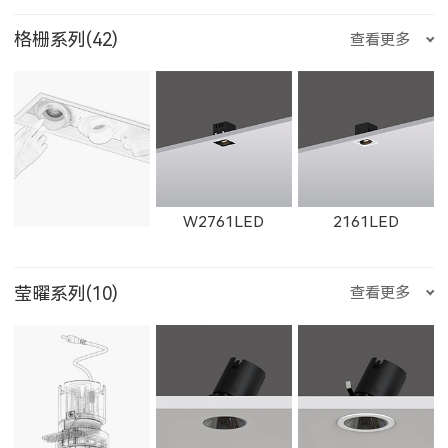
11361LED
W11361LED
11364LED
2905LED
89015LED
59015LED
格栅系列(42)
查看更多
ET-M-O
ET-M-J
ET-M-H
W11165LED-S
2921LED
W2921LED
1401LED
C281LED
C282LED
W11364LED
11362LED
W11362LED
29015LED
8902LED
5902LED
W2761LED
2161LED
ET-M-D
ET-M-C
ET-M-AR
莹曜系列(10)
查看更多
2922LED
W2922LED
2923LED
C201LED
1621LED
11365LED
W11365LED
1931LED
2902LED
8961LED
81251LED
W2762LED
2162LED
W2763LED
ET-M
E223LED
E221LED