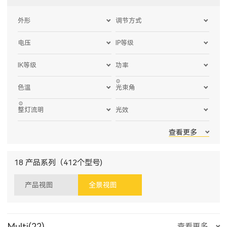
外形
调节方式
电压
IP等级
IK等级
功率
色温
光束角
整灯流明
光效
查看更多
18 产品系列（412个型号)
产品视图
全景视图
Multi(22)
查看更多