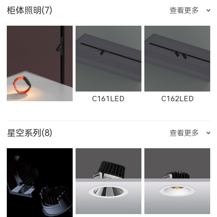
柜体照明(7)
查看更多
W2762
2162
W2763
12091LED
W13051LED
13051LED
E752LED
E753LED
E1002LED
2505LED
2602
2352LED
8354LED
2705LED
2506LED
C161LED
C162LED
2163
W2661
2261
11132LED
12092LED
13052LED
E1003LED
E25200LED
E25300LED
2353LED
2351LED
8701LED
星空系列(8)
查看更多
2357LED
3708LED
3506LED
C1501LED
C3001LED
C1502LED
W2662
2262
W2663
1653LED
11133LED
12093LED
E25500LED
E35200LED
E35300LED