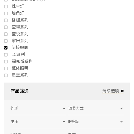
珠宝灯
墙角灯
格栅系列
莹曜系列
莹悦系列
家居系列
间接照明
LC系列
福克斯系列
柜体照明
星空系列
产品筛选
清除选项
外形
调节方式
电压
IP等级