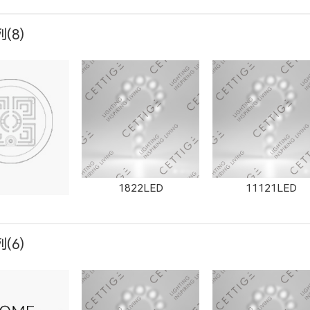
(8)
T-M-C
ET-M-AR
ET-M
303LED
X1304LED
1822LED
11121LED
(6)