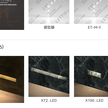
接驳器
ET-M-Y
6)
T-M-P
ET-M-O
ET-M-J
X72...LED
X100...LED