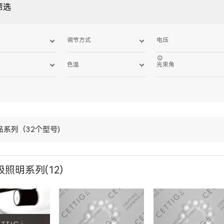
筛选
调节方式
电压
色温
光束角
品系列（32个型号)
照明系列(12)