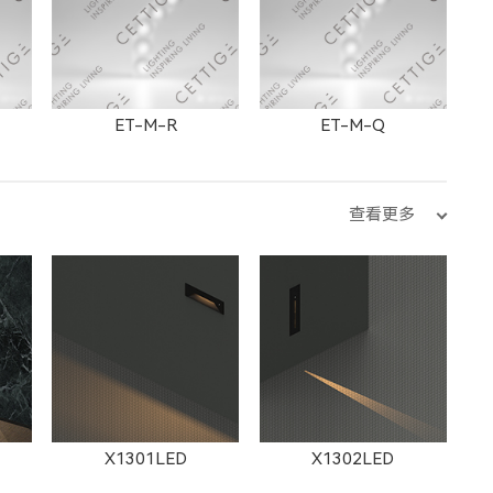
ET-M-R
ET-M-Q
查看更多
ET-M-H
ET-M-D
X1301LED
X1302LED