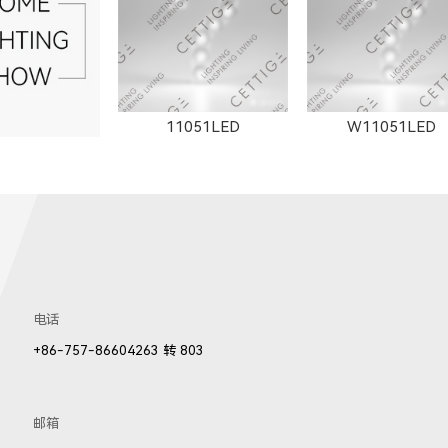
904LED
11153LED
11506LED
11051LED
W11051LED
电话
001LED
81001LED
+86-757-86604263 转 803
邮箱