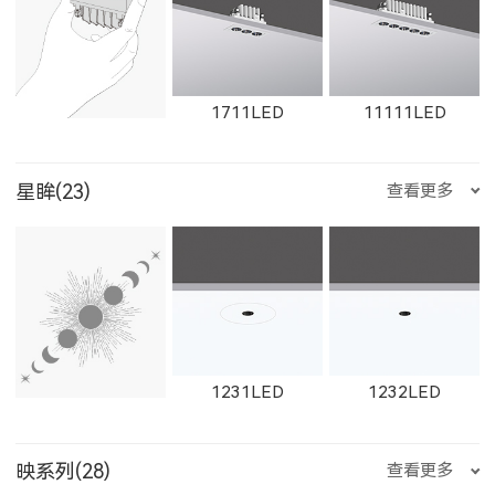
1612LED
W1612LED
1761LED
1711LED
11111LED
星眸(23)
查看更多
W1761LED
1762LED
W1762LED
12111LED
W1711LED
W11111LED
1231LED
1232LED
W1614LED
W1764LED
W1615LED-1
映系列(28)
查看更多