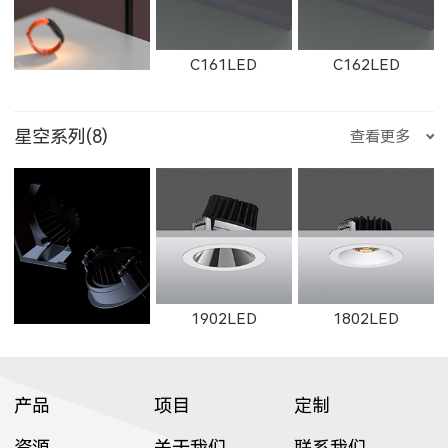
E751LED
E1001LED
E701LED
8605LED
8604LED
8603LED
W2912LED
2912LED
W2913LED
C161LED
C162LED
11132LED
12092LED
13052LED
星空系列(8)
查看更多
2357LED
3708LED
3506LED
E752LED
E753LED
E1002LED
8602LED
2602LED
11692LED
2913LED
W2761
2161
C1501LED
C3001LED
C1502LED
1653LED
11133LED
12093LED
1902LED
1802LED
3709LED
3507LED
8952LED
E1003LED
E355LED
E503LED
W11692LED
W11691LED
11691LED
产品
项目
定制
W2762
2162
W2763
C3002LED
GT001
资源
关于我们
联系我们