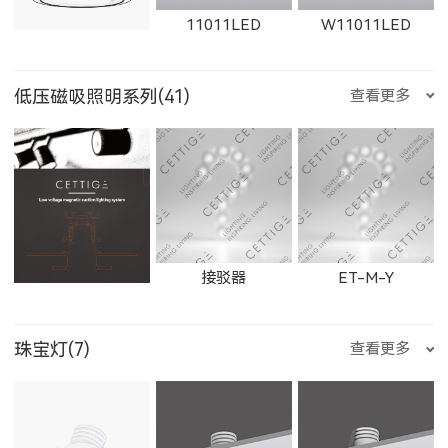
11011LED
W11011LED
2906LED
89013LED
59013LED
天蝎座
射手座
摩羯座
低压磁吸照明系列(41)
查看更多
21152LED
81151LED
81152LED
1863LED
1864LED
11163LED
11014LED
W11014LED
11012LED
29013LED
8901LED
5901LED
水瓶座
双鱼座
石膏检修口
接驳器
ET-M-Y
BC083WLED
BC083NLED
BS112WLED
11164LED
1606LED
W1606LED
珠宝灯(7)
查看更多
W11012LED
11015LED
W11015LED
2901LED
8905LED
5905LED