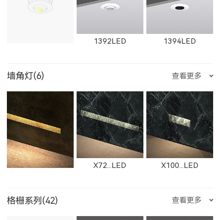
ET-M-R
ET-M-Q
ET-M-P
BS112NLED
1867LED
W1867LED
11165LED-S
1392LED
1394LED
11361LED
W11361LED
11364LED
2905LED
89015LED
59015LED
墙角灯(6)
查看更多
ET-M-O
ET-M-J
ET-M-H
W11165LED-S
1861F
1862F
1401LED
C281LED
C282LED
W11364LED
11362LED
W11362LED
29015LED
8902LED
5902LED
X72...LED
X100...LED
ET-M-D
ET-M-C
ET-M-AR
格栅系列(42)
查看更多
1863F
1864F
C201LED
1621LED