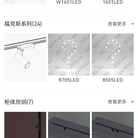
W1651LED
1651LED
550500LED
250200LED
250300LED
福克斯系列(24)
查看更多
E352LED
E501LED
E357LED
8603
8602
2602
W2812LED
2812LED
W2813LED
W11131LED
11131LED
W12091LED
250500LED
8705LED
8505LED
E359LED
E504LED
E358LED
8608LED
8607LED
8606LED
2813LED
W2911LED
2911LED
柜体照明(7)
查看更多
12091LED
W13051LED
13051LED
8354LED
2705LED
2506LED