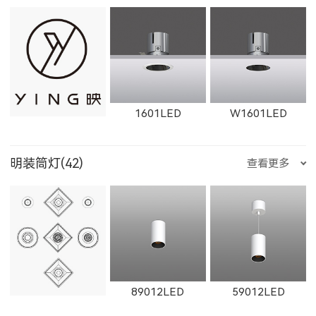
W12111LED
1782LED
11181LED
1351LED
1352LED
1231LED-3
W1765LED-1
W1615LED-2
W1765LED-2
1601LED
W1601LED
12181LED
81352LED
82072LED
明装筒灯(42)
查看更多
1231LED-5
1351LED-3
1351LED-5
W1616LED
W1766LED
W1617LED
1602LED
W1602LED
1861LED
51352LED
52072LED
89012LED
59012LED
1231LED-12
1231LED-24
白羊座