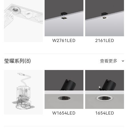
11365LED
W11365LED
2902LED
8961LED
81251LED
X1301LED
X1302LED
X1303LED
ET-M
E223LED
E221LED
W2761LED
2161LED
莹曜系列(8)
查看更多
81801LED
525200LED
525300LED
X1304LED
E225LED
E226LED
E227LED
W2762LED
2162LED
W2763LED
W1654LED
1654LED
525500LED
535200LED
535300LED