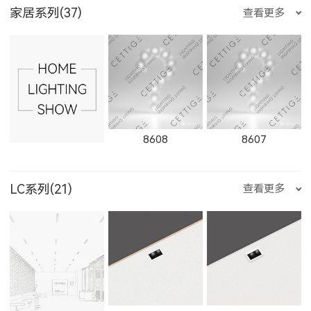
E3510LED
E356LED
E222LED
家居系列(37)
查看更多
2163LED
W2661LED
2261LED
W1655LED
1655LED
W1871LED
535500LED
235200LED
235300LED
E204LED
E201LED
E202LED
8608
8607
W2662LED
2262LED
W2663LED
LC系列(21)
查看更多
1871LED
W1872LED
1872LED
235500LED
550200LED
550300LED
E205LED
E351LED
E3514LED
8606
8605
8604
2263LED
W2811LED
2811LED