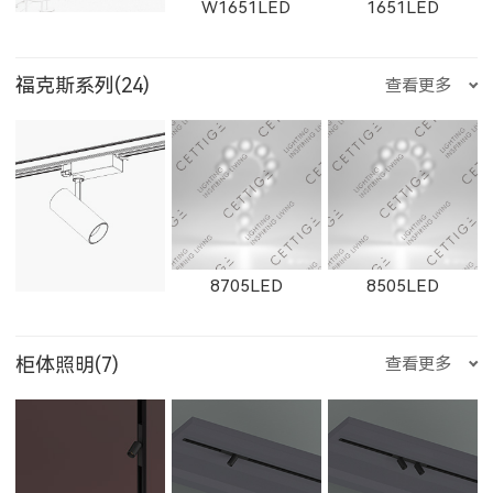
W1651LED
1651LED
550500LED
250200LED
250300LED
2813LED
W2911LED
2911LED
福克斯系列(24)
查看更多
E352LED
E501LED
E357LED
8502LED
8353LED
8608
W11131LED
11131LED
W12091LED
250500LED
W2912LED
2912LED
W2913LED
8705LED
8505LED
E359LED
E504LED
E358LED
8607
8606
8605
柜体照明(7)
查看更多
12091LED
W13051LED
13051LED
2913LED
W2761
2161
8354LED
2705LED
2506LED