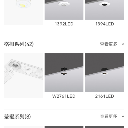
ET-M-R
ET-M-Q
ET-M-P
1867LED
W1867LED
11165LED-S
1392LED
1394LED
11361LED
W11361LED
11364LED
2905LED
89015LED
59015LED
格栅系列(42)
查看更多
ET-M-O
ET-M-J
ET-M-H
W11165LED-S
2921LED
W2921LED
1401LED
C281LED
C282LED
W11364LED
11362LED
W11362LED
29015LED
8902LED
5902LED
W2761LED
2161LED
ET-M-D
ET-M-C
ET-M-AR
莹曜系列(8)
查看更多
2922LED
W2922LED
2923LED
C201LED
1621LED