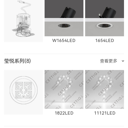
11365LED
W11365LED
2902LED
8961LED
81251LED
W2762LED
2162LED
W2763LED
ET-M
E223LED
E221LED
W1654LED
1654LED
W2923LED
21301LED
W21301LED
莹悦系列(8)
查看更多
81801LED
525200LED
525300LED
2163LED
W2661LED
2261LED
E225LED
E226LED
E227LED
W1655LED
1655LED
W1871LED
21302LED
W21302LED
21303LED
1822LED
11121LED
525500LED
535200LED
535300LED
W2662LED
2262LED
W2663LED