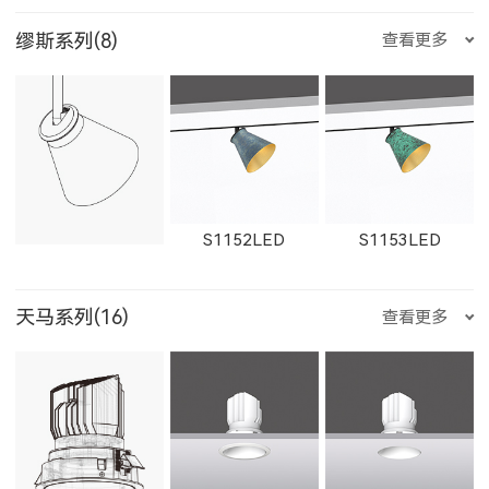
W1767LED
缪斯系列(8)
查看更多
W1861LED
1862LED
W1862LED
29012LED
89014LED
59014LED
双子座
巨蟹座
狮子座
S1152LED
S1153LED
11161LED-S
W11161LED-S
11162LED-S
天马系列(16)
查看更多
29014LED
8906LED
5906LED
处女座
天秤座
天蝎座
S1151LED
21151LED
51151LED
W11162LED-S
1603LED
1604LED