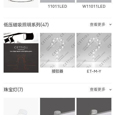
11011LED
W11011LED
2906LED
89013LED
59013LED
射手座
摩羯座
水瓶座
低压磁吸照明系列(47)
查看更多
21152LED
81151LED
81152LED
1863LED
1864LED
11163LED
11014LED
W11014LED
11012LED
29013LED
8901LED
5901LED
双鱼座
石膏检修口
接驳器
ET-M-Y
11164LED
1606LED
W1606LED
珠宝灯(7)
查看更多
W11012LED
11015LED
W11015LED
2901LED
8905LED
5905LED