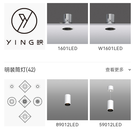
W12111LED
1782LED
11181LED
1351LED
1352LED
1231LED-3
W1765LED-1
W1615LED-2
W1765LED-2
1601LED
W1601LED
12181LED
81352LED
82072LED
明装筒灯(42)
查看更多
1231LED-5
1351LED-3
1351LED-5
W1616LED
W1766LED
W1617LED
1602LED
W1602LED
1861LED
51352LED
52072LED
89012LED
59012LED
1231LED-12
1231LED-24
白羊座