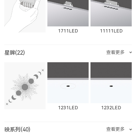
1612LED
W1612LED
1761LED
1711LED
11111LED
星眸(22)
查看更多
W1761LED
1762LED
W1762LED
12111LED
W1711LED
W11111LED
1231LED
1232LED
W1614LED
W1764LED
W1615LED-1
映系列(40)
查看更多