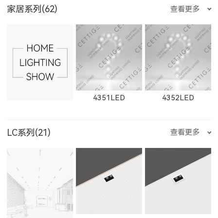
E3510LED
E356LED
E222LED
家居系列(62)
查看更多
1871LED
W1872LED
1872LED
W21303LED
1861F
1862F
11431LED
12101LED
1904LED
535500LED
235200LED
235300LED
2263LED
W2811LED
2811LED
E204LED
E201LED
E202LED
4351LED
4352LED
1863F
1864F
LC系列(21)
查看更多
11153LED
11506LED
12102LED
235500LED
550200LED
550300LED
W2812LED
2812LED
W2813LED
E205LED
E351LED
E3514LED
4353LED
8352LED
8351LED