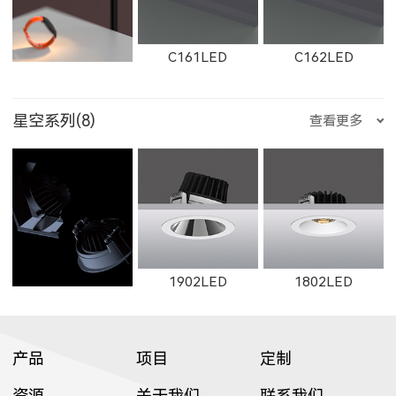
E751LED
E1001LED
E701LED
8604
8603
8602
C161LED
C162LED
11132LED
12092LED
13052LED
星空系列(8)
查看更多
W2762
2162
W2763
2357LED
3708LED
3506LED
E752LED
E753LED
E1002LED
2505LED
2602
2352LED
C1501LED
C3001LED
C1502LED
1653LED
11133LED
12093LED
1902LED
1802LED
2163
W2661
2261
3709LED
3507LED
8952LED
E1003LED
E25200LED
E25300LED
2353LED
2351LED
8701LED
产品
项目
定制
C3002LED
GT001
资源
关于我们
联系我们