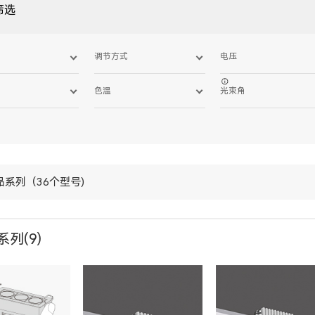
筛选
调节方式
电压
色温
光束角
品系列（36个型号)
系列(9)