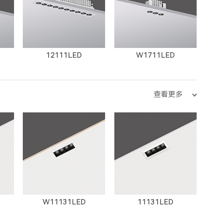
12111LED
W1711LED
查看更多
11181LED
12181LED
W11131LED
11131LED