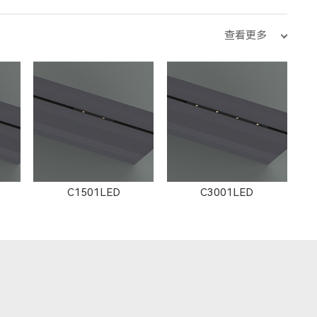
查看更多
13051LED
11132LED
C1501LED
C3001LED
11133LED
12093LED