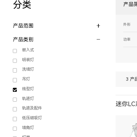
分类
产品
外形
产品范围
产品类别
功率
嵌入式
明装灯
洗墙灯
3 产
吊灯
线型灯
轨道灯
迷你LC
轨道及配件
低压磁吸灯
墙角灯