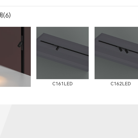
(6)
2091LED
12091LED
W13051LED
C161LED
C162LED
092LED
13052LED
1653LED