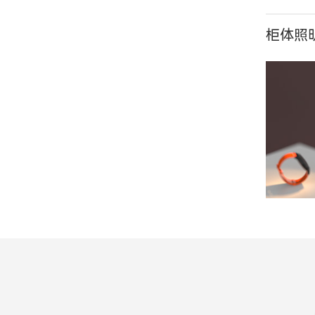
柜体照明
W1
12