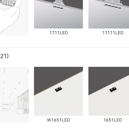
1711LED
11111LED
21)
1111LED
W12111LED
1782LED
W1651LED
1651LED