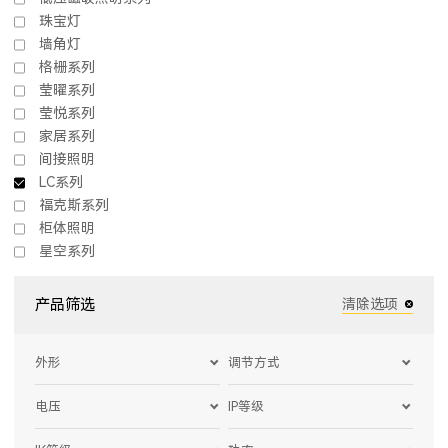
珠宝灯
墙角灯
格栅系列
莹曜系列
莹悦系列
家居系列
间接照明
LC系列
福克斯系列
柜体照明
星空系列
产品筛选
清除选项
外形
调节方式
电压
IP等级