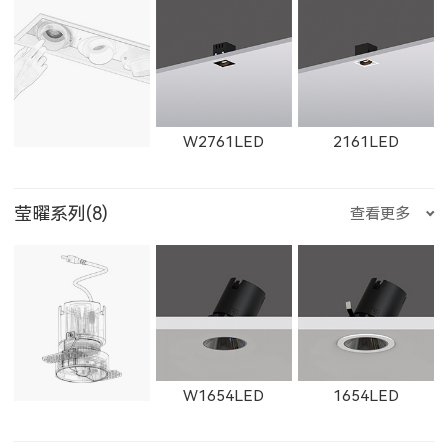
11365LED
W11365LED
2902LED
8961LED
81251LED
X1301LED
X1302LED
X1303LED
ET-M
E223LED
E221LED
W2761LED
2161LED
莹曜系列(8)
查看更多
81801LED
525200LED
525300LED
X1304LED
E225LED
E226LED
E227LED
W2762LED
2162LED
W2763LED
W1654LED
1654LED
525500LED
535200LED
535300LED