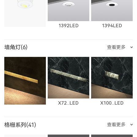
ET-M-R
ET-M-Q
ET-M-P
BS112NLED
1867LED
W1867LED
11165LED-S
1392LED
1394LED
11361LED
W11361LED
11364LED
2905LED
89015LED
59015LED
墙角灯(6)
查看更多
ET-M-O
ET-M-J
ET-M-H
W11165LED-S
1861F
1862F
1401LED
C281LED
C282LED
W11364LED
11362LED
W11362LED
29015LED
8902LED
5902LED
X72...LED
X100...LED
ET-M-D
ET-M-C
ET-M-AR
格栅系列(41)
查看更多
1863F
1864F
C201LED
1621LED