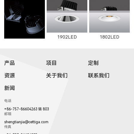
C1501LED
C3001LED
C1502LED
1653LED
11133LED
12093LED
8601LED
8501LED
8608LED
1902LED
1802LED
W2661
2261
W2662
3709LED
3507LED
8952LED
产品
项目
定制
C3002LED
GT001
资源
关于我们
联系我们
13053LED
81071LED
82031LED
新闻
8607LED
8606LED
8605LED
1922LED
1941LED
W017LED
2262
W2663
2263
8702LED
8503LED
3953LED
电话
+86-757-86604263 转 803
邮箱
shengtianjia@cettiga.com
传真
82981LED
81221LED
82181LED