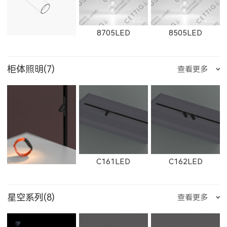
E751LED
E1001LED
E701LED
8604
8603
8602
2912LED
W2913LED
2913LED
8705LED
8505LED
柜体照明(7)
查看更多
12091LED
W13051LED
13051LED
E752LED
E753LED
E1002LED
2505LED
2602
2352LED
W2761
2161
W2762
8354LED
2705LED
2506LED
C161LED
C162LED
11132LED
12092LED
13052LED
E1003LED
E355LED
E503LED
2353LED
2351LED
8701LED
星空系列(8)
查看更多
2162
W2763
2163
2357LED
3708LED
3506LED