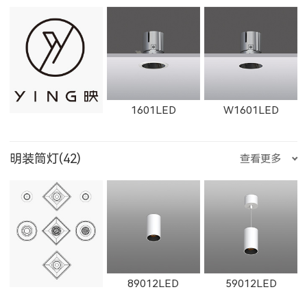
W12111LED
1782LED
11181LED
1351LED
1352LED
1231LED-3
W1765LED-1
W1615LED-2
W1765LED-2
1601LED
W1601LED
12181LED
81352LED
82072LED
明装筒灯(42)
查看更多
1231LED-5
1351LED-3
1351LED-5
W1616LED
W1766LED
W1617LED
1602LED
W1602LED
1861LED
51352LED
52072LED
89012LED
59012LED
1231LED-12
1231LED-24
白羊座