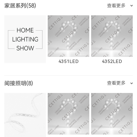
E3510LED
E356LED
E222LED
家居系列(58)
查看更多
2163LED
W2661LED
2261LED
W1655LED
1655LED
W1871LED
535500LED
235200LED
235300LED
E204LED
E201LED
E202LED
4351LED
4352LED
W2662LED
2262LED
W2663LED
间接照明(8)
查看更多
1871LED
W1872LED
1872LED
235500LED
550200LED
550300LED
E205LED
E351LED
E3514LED
4353LED
8352LED
8351LED
2263LED
W2811LED
2811LED