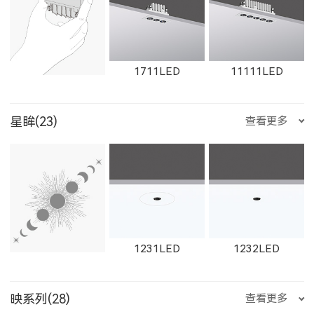
1612LED
W1612LED
1761LED
1711LED
11111LED
星眸(23)
查看更多
W1761LED
1762LED
W1762LED
12111LED
W1711LED
W11111LED
1231LED
1232LED
W1614LED
W1764LED
W1615LED-1
映系列(28)
查看更多