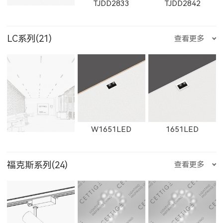
TJDD2833
TJDD2842
550500LED
250200LED
250300LED
LC系列(21)
查看更多
E352LED
E501LED
E357LED
8502LED
8353LED
8608
W2812LED
2812LED
W2813LED
RXDD0612S
RXDD1010S
RXDD1010T
250500LED
W1651LED
1651LED
E359LED
E504LED
E358LED
8607
8606
8605
2813LED
W2911LED
W2912LED
福克斯系列(24)
查看更多
LBDD28120
TGDD28120
JCDD28120
W11131LED
11131LED
W12091LED