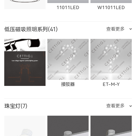
11011LED
W11011LED
2906LED
89013LED
59013LED
天蝎座
射手座
摩羯座
低压磁吸照明系列(41)
查看更多
21152LED
81151LED
81152LED
1863LED
1864LED
11163LED
11014LED
W11014LED
11012LED
29013LED
8901LED
5901LED
水瓶座
双鱼座
石膏检修口
接驳器
ET-M-Y
BC083WLED
BC083NLED
BS112WLED
11164LED
1606LED
W1606LED
珠宝灯(7)
查看更多
W11012LED
11015LED
W11015LED
2901LED
8905LED
5905LED