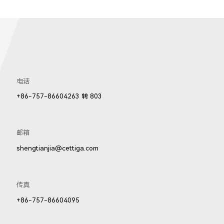
353LED
2351LED
8701LED
电话
+86-757-86604263 转 803
邮箱
shengtianjia@cettiga.com
608LED
8607LED
8606LED
传真
+86-757-86604095