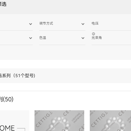
筛选
调节方式
电压
色温
光束角
品系列（51个型号)
(50)