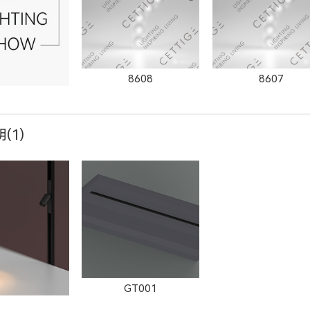
8608
8607
(1)
8604
8603
8602
GT001