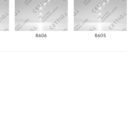
8606
8605
2505LED
2352LED