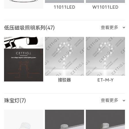
11011LED
W11011LED
2906LED
89013LED
59013LED
天蝎座
射手座
摩羯座
低压磁吸照明系列(47)
查看更多
21152LED
81151LED
81152LED
1863LED
1864LED
11163LED
11014LED
W11014LED
11012LED
29013LED
8901LED
5901LED
水瓶座
双鱼座
石膏检修口
接驳器
ET-M-Y
BC083WLED
BC083NLED
BS112WLED
11164LED
1606LED
W1606LED
珠宝灯(7)
查看更多
W11012LED
11015LED
W11015LED
2901LED
8905LED
5905LED