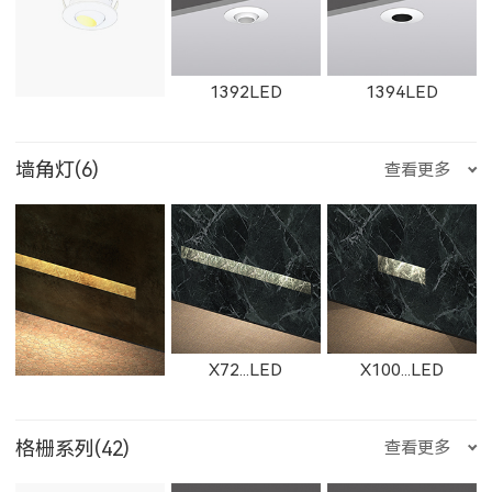
ET-M-R
ET-M-Q
ET-M-P
BS112NLED
1867LED
W1867LED
11165LED-S
1392LED
1394LED
11361LED
W11361LED
11364LED
2905LED
89015LED
59015LED
墙角灯(6)
查看更多
ET-M-O
ET-M-J
ET-M-H
W11165LED-S
2921LED
W2921LED
1401LED
C281LED
C282LED
W11364LED
11362LED
W11362LED
29015LED
8902LED
5902LED
X72...LED
X100...LED
ET-M-D
ET-M-C
ET-M-AR
格栅系列(42)
查看更多
2922LED
W2922LED
2923LED
C201LED
1621LED