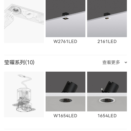
11365LED
W11365LED
1931LED
2902LED
8961LED
81251LED
X1301LED
X1302LED
X1303LED
ET-M
E223LED
E221LED
W2761LED
2161LED
W2923LED
21301LED
W21301LED
1932LED
1934LED
1935LED
莹曜系列(10)
查看更多
81801LED
525200LED
525300LED
X1304LED
E225LED
E226LED
E227LED
W2762LED
2162LED
W2763LED
21302LED
W21302LED
21303LED
11171LED
11172LED
W1654LED
1654LED
525500LED
535200LED
535300LED