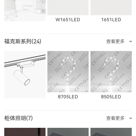
E751LED
E1001LED
E701LED
W2912LED
2912LED
W2913LED
W1651LED
1651LED
8607
8606
8605
福克斯系列(24)
查看更多
RXDD1010S
RXDD1010T
LBDD28120
E752LED
E753LED
E1002LED
2913LED
W2761
2161
W11131LED
11131LED
W12091LED
8604
8603
8602
8705LED
8505LED
TGDD28120
JCDD28120
E1003LED
E25200LED
E25300LED
柜体照明(7)
查看更多
W2762
2162
W2763
12091LED
W13051LED
13051LED