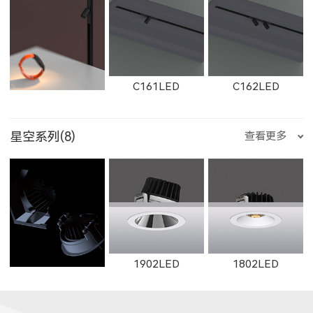
2505LED
2602
2352LED
8354LED
2705LED
2506LED
E25500LED
E35200LED
E35300LED
C161LED
C162LED
2163
W2661
2261
11132LED
12092LED
13052LED
2353LED
2351LED
8701LED
星空系列(8)
查看更多
2357LED
3708LED
3506LED
E35500LED
E355LED
E503LED
C1501LED
C3001LED
C1502LED
W2662
2262
W2663
1653LED
11133LED
12093LED
8601LED
8501LED
8608LED
1902LED
1802LED
3709LED
3507LED
8952LED