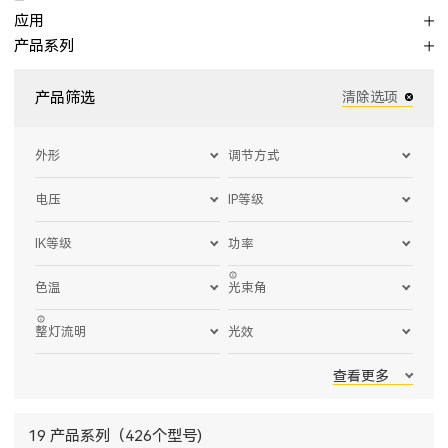
应用
产品系列
产品筛选
清除选项
外形
调节方式
电压
IP等级
IK等级
功率
色温
光束角
整灯流明
光效
查看更多
19 产品系列（426个型号)