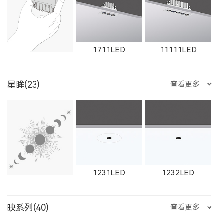
1612LED
W1612LED
1761LED
1711LED
11111LED
星眸(23)
查看更多
W1761LED
1762LED
W1762LED
12111LED
W1711LED
W11111LED
1231LED
1232LED
1613LED
W1613LED
1763LED
映系列(40)
查看更多