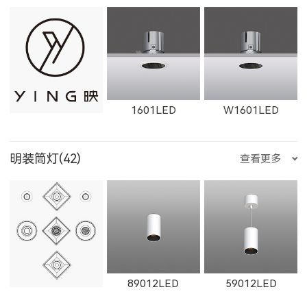
W12111LED
1782LED
11181LED
1351LED
1352LED
1231LED-3
W1763LED
W1614LED
W1764LED
1601LED
W1601LED
12181LED
81352LED
82072LED
明装筒灯(42)
查看更多
1231LED-5
1351LED-3
1351LED-5
W1615LED-1
W1765LED-1
W1615LED-2
1602LED
W1602LED
1861LED
51352LED
52072LED
89012LED
59012LED
1231LED-12
1231LED-24
白羊座