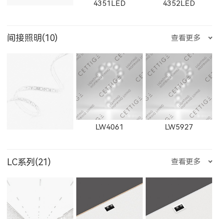
4351LED
4352LED
W1873LED
1873LED
550500LED
250200LED
250300LED
间接照明(10)
查看更多
E352LED
E501LED
E357LED
11153LED
11506LED
12102LED
W2812LED
2812LED
W2813LED
4353LED
8352LED
8351LED
250500LED
LW4061
LW5927
E359LED
E504LED
E358LED
2813LED
W2911LED
2911LED
LC系列(21)
查看更多
8502LED
8353LED
8608
TJDD2833
TJDD2842
RXDD0612S