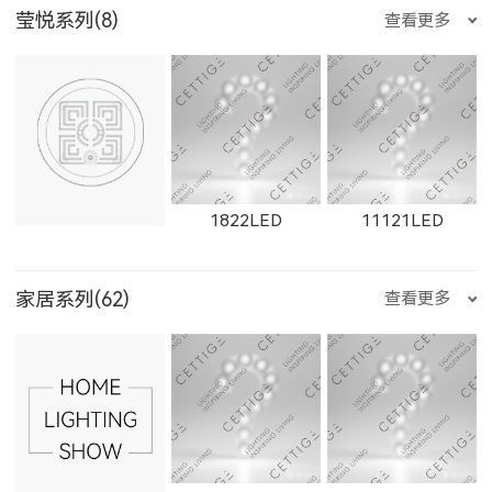
E3510LED
E356LED
E222LED
莹悦系列(8)
查看更多
2163LED
W2661LED
2261LED
W21303LED
1861F
1862F
W1655LED
1655LED
W1871LED
535500LED
235200LED
235300LED
E204LED
E201LED
E202LED
1822LED
11121LED
W2662LED
2262LED
W2663LED
1863F
1864F
家居系列(62)
查看更多
1871LED
W1872LED
1872LED
235500LED
550200LED
550300LED
E205LED
E351LED
E3514LED
11431LED
12101LED
1904LED
2263LED
W2811LED
2811LED