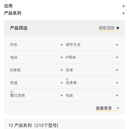
应用
产品系列
产品筛选
清除选项
外形
调节方式
电压
IP等级
IK等级
功率
色温
光束角
整灯流明
光效
查看更多
13 产品系列（213个型号)