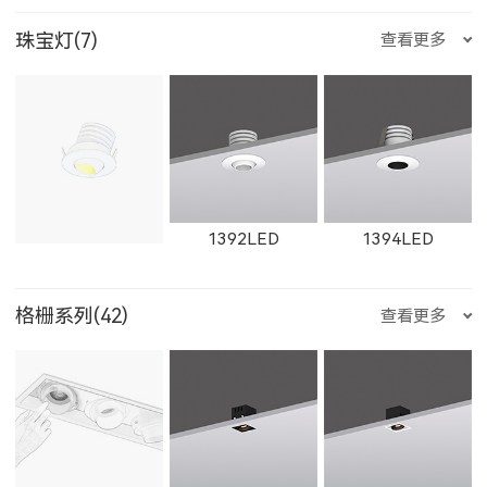
W1767LED
珠宝灯(7)
查看更多
狮子座
处女座
天秤座
11014LED
W11014LED
11012LED
W11162LED-S
1603LED
1604LED
1392LED
1394LED
天蝎座
射手座
摩羯座
格栅系列(42)
查看更多
W11012LED
11015LED
W11015LED
1863LED
1864LED
11163LED
1401LED
C281LED
C282LED