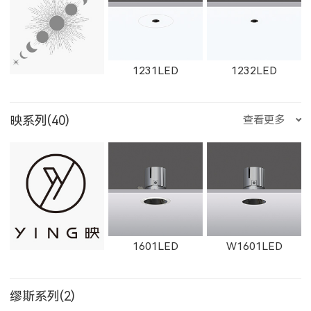
1612LED
W1612LED
1761LED
1231LED
1232LED
映系列(40)
查看更多
W1761LED
1762LED
W1762LED
1351LED
1352LED
1231LED-3
1601LED
W1601LED
W1614LED
W1764LED
W1615LED-1
缪斯系列(2)