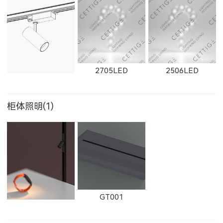
W2812LED
2812LED
W2813LED
2352LED
2353LED
2351LED
21302LED
W21302LED
21303LED
2705LED
2506LED
2813LED
W2911LED
2911LED
柜体照明(1)
2602LED
11692LED
W11692LED
W21303LED
1861F
1862F
2357LED
2951LED
2703LED
W2912LED
2912LED
W2913LED
GT001
W11691LED
11691LED
W11222LED