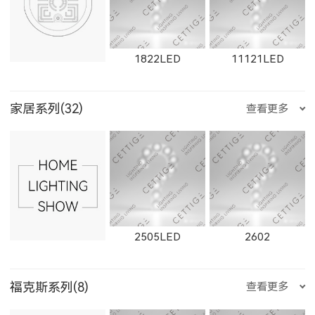
W11165LED-S
2921LED
W2921LED
W1655LED
1655LED
W1871LED
1822LED
11121LED
W2662LED
2262LED
W2663LED
家居系列(32)
查看更多
2922LED
W2922LED
2923LED
1871LED
W1872LED
1872LED
11431LED
12101LED
1904LED
2263LED
W2811LED
2811LED
2505LED
2602
W2923LED
21301LED
W21301LED
福克斯系列(8)
查看更多
11153LED
11506LED
12102LED