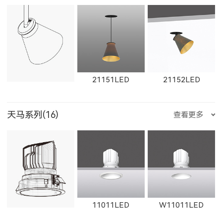
1231LED-5
1351LED-3
1351LED-5
1602LED
W1602LED
1861LED
W1765LED-1
W1615LED-2
W1765LED-2
21151LED
21152LED
1231LED-12
1231LED-24
白羊座
天马系列(16)
查看更多
W1861LED
1862LED
W1862LED
W1616LED
W1766LED
W1617LED
金牛座
双子座
巨蟹座
11011LED
W11011LED
11161LED-S
W11161LED-S
11162LED-S