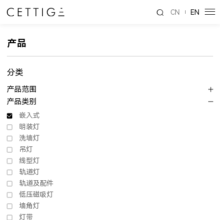
CN
EN
产品
分类
产品范围
产品类别
嵌入式
明装灯
洗墙灯
吊灯
线型灯
轨道灯
轨道及配件
低压磁吸灯
墙角灯
灯带