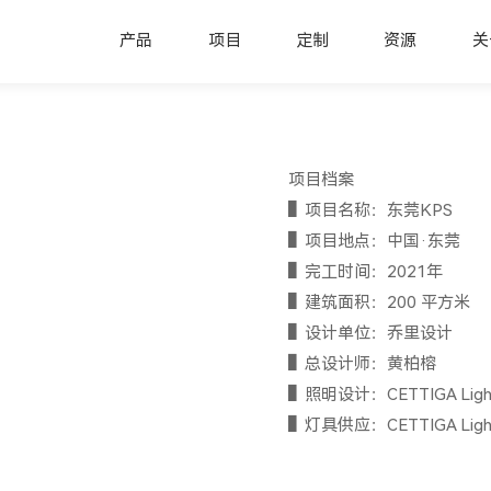
产品
项目
定制
资源
关
项目档案
▌项目名称：东莞KPS
▌项目地点：中国·东莞
▌完工时间：2021年
▌建筑面积：200 平方米
▌设计单位：乔里设计
▌总设计师：黄柏榕
▌照明设计：CETTIGA Light
▌灯具供应：CETTIGA Light