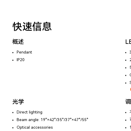
快速信息
概述
L
Pendant
IP20
光学
调
Direct lighting
Beam angle: 19°×42°/35°/37°×47°/55°
Optical accessories